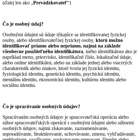
(ďalej len ako „
Prevádzkovateľ
“)
Čo je osobný údaj?
Osobnými údajmi sú údaje týkajúce sa identifikovanej fyzickej
osoby, alebo identifikovateľnej fyzickej osoby,
ktorú možno
identifikovať priamo alebo nepriamo, najmä na základe
všeobecne použiteľného identifikátora
, iného identifikátora ako je
napríklad meno, priezvisko, identifikačné číslo, lokalizačné údaje,
alebo online identifikátor, alebo na základe jednej alebo viacerých
charakteristík alebo znakov, ktoré tvoria jej fyzickú identitu,
fyziologickú identitu, genetickú identitu, psychickú identitu,
mentálnu identitu, ekonomickú identitu, kultúrnu identitu alebo
sociálnu identitu.
Čo je spracúvanie osobných údajov?
Spracúvaním osobných údajov je spracovateľská operácia alebo
súbor spracovateľských operácií s osobnými údajmi alebo súbormi
osobných údajov, najmä získavanie, zaznamenávanie,
usporadúvanie, štruktúrovanie, uchovávanie, zmena, vyhľadávanie,
prehliadanie, využívanie, poskytovanie prenosom, šírením alebo