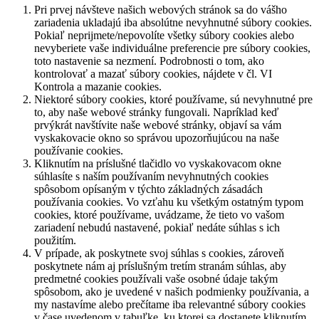
Pri prvej návšteve našich webových stránok sa do vášho
zariadenia ukladajú iba absolútne nevyhnutné súbory cookies.
Pokiaľ neprijmete/nepovolíte všetky súbory cookies alebo
nevyberiete vaše individuálne preferencie pre súbory cookies,
toto nastavenie sa nezmení. Podrobnosti o tom, ako
kontrolovať a mazať súbory cookies, nájdete v čl. VI
Kontrola a mazanie cookies.
Niektoré súbory cookies, ktoré používame, sú nevyhnutné pre
to, aby naše webové stránky fungovali. Napríklad keď
prvýkrát navštívite naše webové stránky, objaví sa vám
vyskakovacie okno so správou upozorňujúcou na naše
používanie cookies.
Kliknutím na príslušné tlačidlo vo vyskakovacom okne
súhlasíte s naším používaním nevyhnutných cookies
spôsobom opísaným v týchto základných zásadách
používania cookies. Vo vzťahu ku všetkým ostatným typom
cookies, ktoré používame, uvádzame, že tieto vo vašom
zariadení nebudú nastavené, pokiaľ nedáte súhlas s ich
použitím.
V prípade, ak poskytnete svoj súhlas s cookies, zároveň
poskytnete nám aj príslušným tretím stranám súhlas, aby
predmetné cookies používali vaše osobné údaje takým
spôsobom, ako je uvedené v našich podmienky používania, a
my nastavíme alebo prečítame iba relevantné súbory cookies
v čase uvedenom v tabuľke, ku ktorej sa dostanete kliknutím