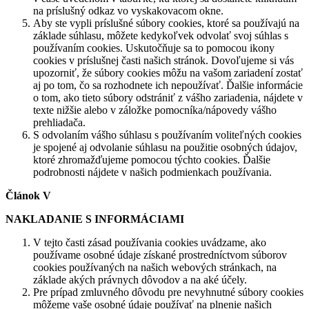
na príslušný odkaz vo vyskakovacom okne.
Aby ste vypli príslušné súbory cookies, ktoré sa používajú na
základe súhlasu, môžete kedykoľvek odvolať svoj súhlas s
používaním cookies. Uskutočňuje sa to pomocou ikony
cookies v príslušnej časti našich stránok. Dovoľujeme si vás
upozorniť, že súbory cookies môžu na vašom zariadení zostať
aj po tom, čo sa rozhodnete ich nepoužívať. Ďalšie informácie
o tom, ako tieto súbory odstrániť z vášho zariadenia, nájdete v
texte nižšie alebo v záložke pomocníka/nápovedy vášho
prehliadača.
S odvolaním vášho súhlasu s používaním voliteľných cookies
je spojené aj odvolanie súhlasu na použitie osobných údajov,
ktoré zhromažďujeme pomocou týchto cookies. Ďalšie
podrobnosti nájdete v našich podmienkach používania.
Článok V
NAKLADANIE S INFORMÁCIAMI
V tejto časti zásad používania cookies uvádzame, ako
používame osobné údaje získané prostredníctvom súborov
cookies používaných na našich webových stránkach, na
základe akých právnych dôvodov a na aké účely.
Pre prípad zmluvného dôvodu pre nevyhnutné súbory cookies
môžeme vaše osobné údaje používať na plnenie našich