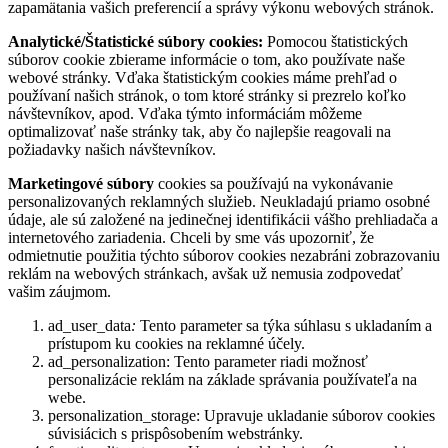
zapamätania vašich preferencií a správy výkonu webových stránok.
Analytické/Štatistické súbory cookies:
Pomocou štatistických
súborov cookie zbierame informácie o tom, ako používate naše
webové stránky. Vďaka štatistickým cookies máme prehľad o
používaní našich stránok, o tom ktoré stránky si prezrelo koľko
návštevníkov, apod. Vďaka týmto informáciám môžeme
optimalizovať naše stránky tak, aby čo najlepšie reagovali na
požiadavky našich návštevníkov.
Marketingové súbory
cookies sa používajú na vykonávanie
personalizovaných reklamných služieb. Neukladajú priamo osobné
údaje, ale sú založené na jedinečnej identifikácii vášho prehliadača a
internetového zariadenia. Chceli by sme vás upozorniť, že
odmietnutie použitia týchto súborov cookies nezabráni zobrazovaniu
reklám na webových stránkach, avšak už nemusia zodpovedať
vašim záujmom.
ad_user_data
:
Tento parameter sa týka súhlasu s ukladaním a
prístupom ku cookies na reklamné účely.
ad_personalization: Tento parameter riadi možnosť
personalizácie reklám na základe správania používateľa na
webe.
personalization_storage: Upravuje ukladanie súborov cookies
súvisiácich s prispôsobením webstránky.