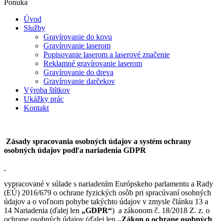
Ponuka
Úvod
Služby
Gravírovanie do kovu
Gravírovanie laserom
Popisovanie laserom a laserové značenie
Reklamné gravírovanie laserom
Gravírovanie do dreva
Gravírovanie darčekov
Výroba štítkov
Ukážky prác
Kontakt
Zásady spracovania osobných údajov a systém ochrany
osobných údajov podľa nariadenia GDPR
vypracované v súlade s nariadením Európskeho parlamentu a Rady
(EÚ) 2016/679 o ochrane fyzických osôb pri spracúvaní osobných
údajov a o voľnom pohybe takýchto údajov v zmysle článku 13 a
14 Nariadenia (ďalej len
„GDPR“
) a zákonom č. 18/2018 Z. z. o
ochrane osobných údajov (ďalej len
„Zákon o ochrane osobných