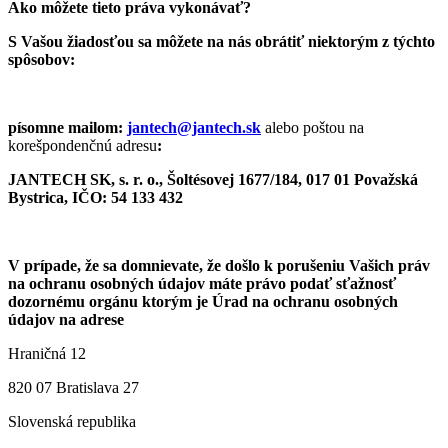
Ako môžete tieto práva vykonávať?
S Vašou žiadosťou sa môžete na nás obrátiť niektorým z týchto
spôsobov:
písomne mailom:
jantech@jantech.sk
alebo poštou na
korešpondenčnú adresu
:
JANTECH SK, s. r. o., Šoltésovej 1677/184, 017 01 Považská
Bystrica, IČO: 54 133 432
V prípade, že sa domnievate, že došlo k porušeniu Vašich práv
na ochranu osobných údajov máte právo podať sťažnosť
dozornému orgánu ktorým je Úrad na ochranu osobných
údajov na adrese
Hraničná 12
820 07 Bratislava 27
Slovenská republika