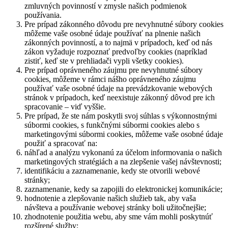
zmluvných povinností v zmysle našich podmienok
používania.
Pre prípad zákonného dôvodu pre nevyhnutné súbory cookies
môžeme vaše osobné údaje používať na plnenie našich
zákonných povinností, a to najmä v prípadoch, keď od nás
zákon vyžaduje rozpoznať predvoľby cookies (napríklad
zistiť, keď ste v prehliadači vypli všetky cookies).
Pre prípad oprávneného záujmu pre nevyhnutné súbory
cookies, môžeme v rámci nášho oprávneného záujmu
používať vaše osobné údaje na prevádzkovanie webových
stránok v prípadoch, keď neexistuje zákonný dôvod pre ich
spracovanie – viď vyššie.
Pre prípad, že ste nám poskytli svoj súhlas s výkonnostnými
súbormi cookies, s funkčnými súbormi cookies alebo s
marketingovými súbormi cookies, môžeme vaše osobné údaje
použiť a spracovať na:
náhľad a analýzu vykonanú za účelom informovania o našich
marketingových stratégiách a na zlepšenie vašej návštevnosti;
identifikáciu a zaznamenanie, kedy ste otvorili webové
stránky;
zaznamenanie, kedy sa zapojili do elektronickej komunikácie;
hodnotenie a zlepšovanie našich služieb tak, aby vaša
návšteva a používanie webovej stránky boli užitočnejšie;
zhodnotenie použitia webu, aby sme vám mohli poskytnúť
rozšírené služby;