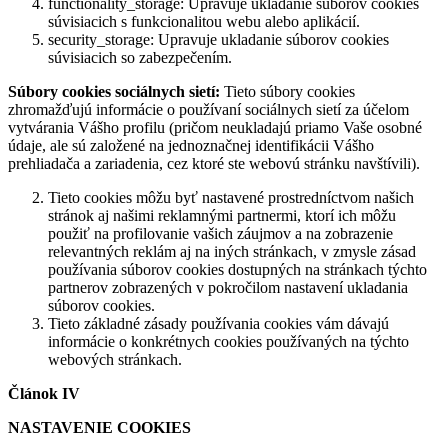
functionality_storage: Upravuje ukladanie súborov cookies
súvisiacich s funkcionalitou webu alebo aplikácií.
security_storage: Upravuje ukladanie súborov cookies
súvisiacich so zabezpečením.
Súbory cookies sociálnych sietí:
Tieto súbory cookies
zhromažďujú informácie o používaní sociálnych sietí za účelom
vytvárania Vášho profilu (pričom neukladajú priamo Vaše osobné
údaje, ale sú založené na jednoznačnej identifikácii Vášho
prehliadača a zariadenia, cez ktoré ste webovú stránku navštívili).
Tieto cookies môžu byť nastavené prostredníctvom našich
stránok aj našimi reklamnými partnermi, ktorí ich môžu
použiť na profilovanie vašich záujmov a na zobrazenie
relevantných reklám aj na iných stránkach, v zmysle zásad
používania súborov cookies dostupných na stránkach týchto
partnerov zobrazených v pokročilom nastavení ukladania
súborov cookies.
Tieto základné zásady používania cookies vám dávajú
informácie o konkrétnych cookies používaných na týchto
webových stránkach.
Článok IV
NASTAVENIE COOKIES