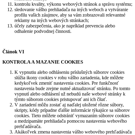
kontrolu kvality, výkonu webových stránok a správu systému;
sledovanie vášho prehliadača na iných weboch a vytváranie
profilu vašich záujmov, aby sa vám zobrazovali relevantné
reklamy na iných webových stránkach;
účely zabezpečenia, ako je napríklad prevencia alebo
odhalenie podvodnej činnosti.
Článok VI
KONTROLA A MAZANIE COOKIES
K vypnutiu alebo odhláseniu príslušných súborov cookies
slúžia ikony cookies v rohu vášho zariadenia, kde môžete
kedykoľvek zmeniť nastavenia cookies. Pre funkčnosť
nastavenia bude zrejme nutné aktualizovať stránku. Po tomto
vypnutí alebo odhlásení už nebudú naše webové stránky k
týmto súborom cookies pristupovať ani ich čítať.
V zariadení môžu zostať aj naďalej uložené rôzne súbory,
skripty, kódy prípadne ďalšie informácie týkajúce sa súborov
cookies. Tieto môžete odstrániť vymazaním súborov cookies
a medzipamäte prehliadača pomocou nastavenia webového
prehľadávača.
Akákoľvek zmena nastavenia vášho webového prehľadávača