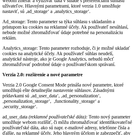
webom zbierať a využívať dáta v súlade s preferenciami súhlasu
užívateľov. Hlavnými parametrami, ktoré verzia 1.0 umožňuje
nastaviť, sú ‚ad_storage‘ a ‚analytics_storage‘.
Ad_storage: Tento parameter sa týka súhlasu s ukladaním a
prístupom ku cookies na reklamné účely. Ak používateľ nesúhlasí,
nebude možné zhromažďovať údaje potrebné na personalizáciu
reklám.
Analytics_storage: Tento parameter rozhoduje, či je možné ukladať
cookies na analytické účely. Ak používateľ súhlas neudelí,
analytické nástroje, ako je Google Analytics, nebudú môcť
zhromažďovať podrobné údaje o používateľskom správaní.
Verzia 2.0: rozšírenie a nové parametre
Verzia 2.0 Google Consent Mode prináša nové parametre, ktoré
umožňujú ešte detailnejšie nastavenie súhlasov. Zásadnými
prídavkami sú ‚ad_user_data‘, ‚ad_personalization‘,
‚personalization_storage‘, ‚functionality_storage‘ a
‚security_storage‘.
ad_user_data
(reklamné používateľské dáta):
Tento nový parameter
umožňuje webom rozlíšiť, či môžu zhromažďovať identifikovateľné
používateľské dáta, ako sú napr. e-mailové adresy, telefónne čísla a
ďalšie, na reklamné účely. Jeho hlavným účelom je zabezpečiť, aby