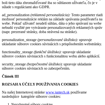
boli tieto dáta zhromažďované iba so súhlasom užívateľa, čo je v
súlade s reguláciami ako GDPR.
ad_personalization
(reklamná personalizácia):
Tento parameter riadi
možnosť personalizácie reklám na základe správania používateľa na
webe. Pokiaľ užívateľ neudelí súhlas, dáta o jeho správaní na webe
nebudú využité pre vytváranie personalizovaných reklamných správ
(napr. prezerané stránky, doba strávená na stránke).
personalization_storage
(personalizované úložisko):
upravuje
ukladanie súborov cookies súvisiácich s prispôsobením webstránky.
functionality_storage
(funkčné úložisko):
upravuje ukladanie
súborov cookies súvisiacich s funkcionalitou webu alebo aplikácií.
security_storage
(bezpečnostné úložisko
): upravuje ukladanie
súborov cookies súvisiacich so zabezpečením.
Článok III
ROZSAH A ÚČELY POUŽÍVANIA COOKIES
Na našej Internetovej stránke
www.jantech.sk
používame
nasledujúce kategórie súborov cookies:
Nevyhnutné súbory cookies