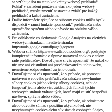
sa vzťahuje iba na tento konkrétny webový prehliadač.
Pokiaľ v zariadení používate viac ako jeden webový
prehliadač, musíte zmeniť nastavenia zvlášť pre každý
prehliadač a každé zariadenie.
Ďalšie informácie týkajúce sa súborov cookies môžu byť k
dispozícii v rámci funkcie „pomocník“ prehliadača alebo
operačného systému alebo v návode na obsluhu vášho
zariadenia.
Pre odhlásenie zo sledovania Google Analytics na všetkých
webových stránkach, navštívte stránku
http://tools.google.com/dlpage/gaoptout.
Webová stránka http://www.allaboutcookies.org/, poskytuje
komplexné informácie o úprave nastavení cookies v celom
rade prehliadačov. Dovoľujeme si vás upozorniť, že nakoľko
nie sme ani vlastníkmi ani prevádzkovateľmi tohto webu,
nenesieme zodpovednosť za jeho obsah.
Dovoľujeme si vás upozorniť, že v prípade, ak pomocou
nastavení webového prehľadávača zakážete nevyhnutné
súbory cookies (alebo všetky súbory cookies), nebude
fungovať jedna alebo viac základných funkcií týchto
webových stránok vrátane tých, ktoré majú zaistiť bezpečnú
návštevu, správne alebo vôbec.
Dovoľujeme si vás upozorniť, že v prípade, ak odmietnete
alebo odvoláte súhlas s použitím akýchkoľvek nie
nevyhnutných cookies alebo súvisiacich osobných údajov,