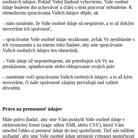
osobných údajov. Pokiaľ Vašej žiadosti vyhovieme, Vaše osobné
údaje budeme iba uchovávať a ďalej s nimi pracovať nebudeme. K
obmedzeniu spracúvania Vašich údajov dôjde, ak
– nám oznámite, že Vaše osobné údaje sú nesprávne, a to až dokým
neoveríme ich správnosť,
– spracúvame Vaše osobné údaje nezákonne, avšak Vy nesúhlasíte s
ich vymazaním a na miesto toho žiadate, aby sme spracúvanie
Vašich osobných údajov len obmedzili,
– Vaše údaje už nepotrebujeme, ale potrebujete ich Vy na
preukázanie, uplatňovanie alebo obhajovanie svojich práv
– namietate voči spracúvaniu Vašich osobných údajov, a to až kým
neoveríme, či naše oprávnené záujmy prevažujú nad vašimi
dôvodmi.
Právo na prenosnosť údajov
Máte právo žiadať, aby sme Vám poskytli Vaše osobné údaje v
elektronickej forme (napr. súbor XML alebo CSV), ktorá Vám
umožní ľahko si preniesť údaje do inej spoločnosti. Tiež nás môžete
požiadať, aby sme Vaše osobné údaje preniesli vybranej spoločnosti