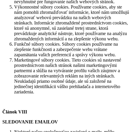
nevyhnutné pre fungovanie našich webových stránok.
Výkonnostné súbory cookies. Používame cookies, aby ste
nám pomohli zhromažďovať informácie, ktoré nám umožňujú
analyzovať webovú prevádzku na našich webových
stránkach. Informácie zhromaždené prostredníctvom cookies,
ktoré sú anonymné, sú zasielané tretej strane, ktorá
prevádzkuje analytické nástroje, ktoré používame na analýzu
zhromaždených informácií a na zlepšenie výkonu webu.
Funkčné súbory cookies. Súbory cookies používame na
zlepšenie funkčnosti a zabezpečenie webu vrátane
zapamätania vašich preferencií a správy výkonu webu.
Marketingové súbory cookies. Tieto cookies sú nastavené
prostredníctvom našich stránok našimi marketingovými
partnermi a slúžia na vytváranie profilu vašich záujmov a
zobrazovanie relevantných reklám na iných stránkach.
Neukladajú priamo osobné údaje, ale sú založené na
jedinečnej identifikácii vášho prehliadača a internetového
zariadenia.
Článok VIII
SLEDOVANIE EMAILOV
Niektoré našou spoločnosťou zasielané e-maily, môžu