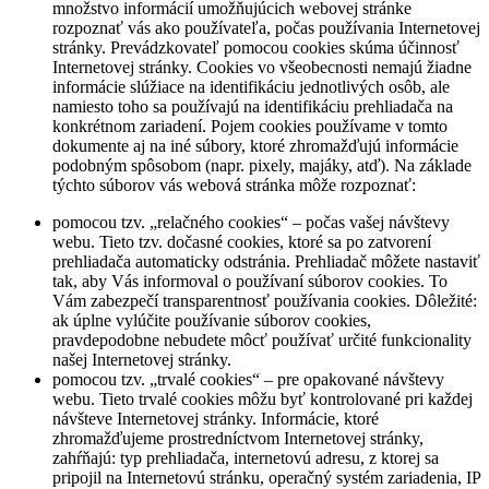
množstvo informácií umožňujúcich webovej stránke
rozpoznať vás ako používateľa, počas používania Internetovej
stránky. Prevádzkovateľ pomocou cookies skúma účinnosť
Internetovej stránky. Cookies vo všeobecnosti nemajú žiadne
informácie slúžiace na identifikáciu jednotlivých osôb, ale
namiesto toho sa používajú na identifikáciu prehliadača na
konkrétnom zariadení. Pojem cookies používame v tomto
dokumente aj na iné súbory, ktoré zhromažďujú informácie
podobným spôsobom (napr. pixely, majáky, atď). Na základe
týchto súborov vás webová stránka môže rozpoznať:
pomocou tzv. „relačného cookies“ – počas vašej návštevy
webu. Tieto tzv. dočasné cookies, ktoré sa po zatvorení
prehliadača automaticky odstránia. Prehliadač môžete nastaviť
tak, aby Vás informoval o používaní súborov cookies. To
Vám zabezpečí transparentnosť používania cookies. Dôležité:
ak úplne vylúčite používanie súborov cookies,
pravdepodobne nebudete môcť používať určité funkcionality
našej Internetovej stránky.
pomocou tzv. „trvalé cookies“ – pre opakované návštevy
webu. Tieto trvalé cookies môžu byť kontrolované pri každej
návšteve Internetovej stránky. Informácie, ktoré
zhromažďujeme prostredníctvom Internetovej stránky,
zahŕňajú: typ prehliadača, internetovú adresu, z ktorej sa
pripojil na Internetovú stránku, operačný systém zariadenia, IP