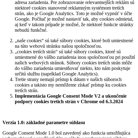
adresa zariadenia. Pre zobrazovanie relevantnejších reklám sú
niektoré cookies stanovené reklamným systémom tretích
strán, ako je Google Analytics. Toto je možné vypnúť v účte
Google. Počítač je možné nastaviť tak, aby cookies odmietal,
aj keď v takom prípade je možné, že niektoré funkcie stránky
nebudú funkčné.
„naše cookies“ sú také súbory cookies, ktoré boli umiestnené
na túto webovú stránku našou spoločnosťou.
„cookies tretích strán“ sú také súbory cookies, ktoré sú
umiestnené do vášho zariadenia inou spoločnosťou pri použití
našich webových stránok. Súbory cookies tretích strán môže
do vášho zariadenia umiestňovať niekto, kto nám poskytuje
určitú službu (napríklad Google Analytics).
Tretie strany nemajú prístup k dátam v našich súboroch
cookies a takisto my nemôžeme získať prístup ku cookies
tretích strán.
Implementácia Google Consent Mode V2 a ukončenie
podpory cookies tretích strán v Chrome od 6.3.2024
Verzia 1.0: základné parametre súhlasu
Google Consent Mode 1.0 bol zavedený ako funkcia umožňujúca