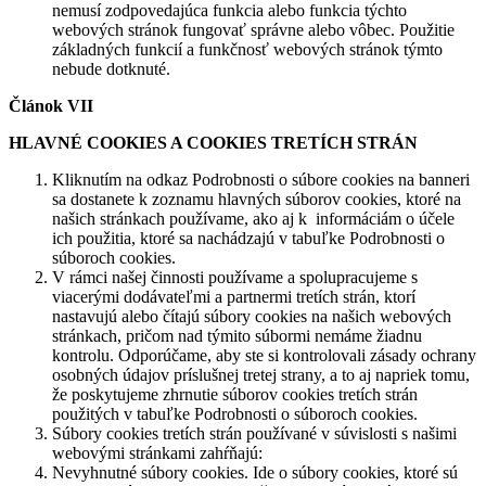
nemusí zodpovedajúca funkcia alebo funkcia týchto
webových stránok fungovať správne alebo vôbec. Použitie
základných funkcií a funkčnosť webových stránok týmto
nebude dotknuté.
Článok VII
HLAVNÉ COOKIES A COOKIES TRETÍCH STRÁN
Kliknutím na odkaz Podrobnosti o súbore cookies na banneri
sa dostanete k zoznamu hlavných súborov cookies, ktoré na
našich stránkach používame, ako aj k informáciám o účele
ich použitia, ktoré sa nachádzajú v tabuľke Podrobnosti o
súboroch cookies.
V rámci našej činnosti používame a spolupracujeme s
viacerými dodávateľmi a partnermi tretích strán, ktorí
nastavujú alebo čítajú súbory cookies na našich webových
stránkach, pričom nad týmito súbormi nemáme žiadnu
kontrolu. Odporúčame, aby ste si kontrolovali zásady ochrany
osobných údajov príslušnej tretej strany, a to aj napriek tomu,
že poskytujeme zhrnutie súborov cookies tretích strán
použitých v tabuľke Podrobnosti o súboroch cookies.
Súbory cookies tretích strán používané v súvislosti s našimi
webovými stránkami zahŕňajú:
Nevyhnutné súbory cookies. Ide o súbory cookies, ktoré sú