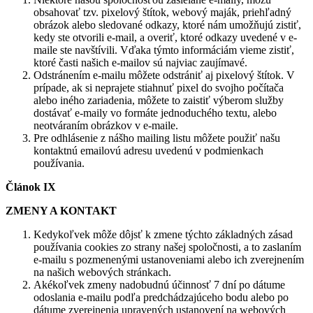
obsahovať tzv. pixelový štítok, webový maják, priehľadný
obrázok alebo sledované odkazy, ktoré nám umožňujú zistiť,
kedy ste otvorili e-mail, a overiť, ktoré odkazy uvedené v e-
maile ste navštívili. Vďaka týmto informáciám vieme zistiť,
ktoré časti našich e-mailov sú najviac zaujímavé.
Odstránením e-mailu môžete odstrániť aj pixelový štítok. V
prípade, ak si neprajete stiahnuť pixel do svojho počítača
alebo iného zariadenia, môžete to zaistiť výberom služby
dostávať e-maily vo formáte jednoduchého textu, alebo
neotváraním obrázkov v e-maile.
Pre odhlásenie z nášho mailing listu môžete použiť našu
kontaktnú emailovú adresu uvedenú v podmienkach
používania.
Článok IX
ZMENY A KONTAKT
Kedykoľvek môže dôjsť k zmene týchto základných zásad
používania cookies zo strany našej spoločnosti, a to zaslaním
e-mailu s pozmenenými ustanoveniami alebo ich zverejnením
na našich webových stránkach.
Akékoľvek zmeny nadobudnú účinnosť 7 dní po dátume
odoslania e-mailu podľa predchádzajúceho bodu alebo po
dátume zverejnenia upravených ustanovení na webových