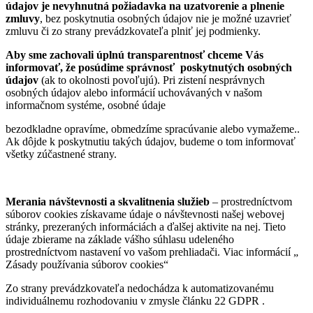
údajov je nevyhnutná požiadavka na uzatvorenie a plnenie
zmluvy
, bez poskytnutia osobných údajov nie je možné uzavrieť
zmluvu či zo strany prevádzkovateľa plniť jej podmienky.
Aby sme zachovali úplnú transparentnosť chceme Vás
informovať, že posúdime správnosť poskytnutých osobných
údajov
(ak to okolnosti povoľujú). Pri zistení nesprávnych
osobných údajov alebo informácií uchovávaných v našom
informačnom systéme, osobné údaje
bezodkladne opravíme, obmedzíme spracúvanie alebo vymažeme..
Ak dôjde k poskytnutiu takých údajov, budeme o tom informovať
všetky zúčastnené strany.
Merania návštevnosti a skvalitnenia služieb
– prostredníctvom
súborov cookies získavame údaje o návštevnosti našej webovej
stránky, prezeraných informáciách a ďalšej aktivite na nej. Tieto
údaje zbierame na základe vášho súhlasu udeleného
prostredníctvom nastavení vo vašom prehliadači. Viac informácií „
Zásady používania súborov cookies“
Zo strany prevádzkovateľa nedochádza k automatizovanému
individuálnemu rozhodovaniu v zmysle článku 22 GDPR .