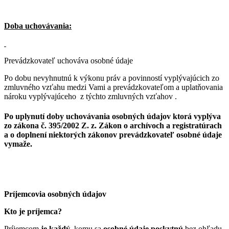
Doba uchovávania:
Prevádzkovateľ uchováva osobné údaje
Po dobu nevyhnutnú k výkonu práv a povinností vyplývajúcich zo
zmluvného vzťahu medzi Vami a prevádzkovateľom a uplatňovania
nároku vyplývajúceho z týchto zmluvných vzťahov .
Po uplynutí doby uchovávania osobných údajov ktorá vyplýva
zo zákona č. 395/2002 Z. z. Zákon o archívoch a registratúrach
a o doplnení niektorých zákonov prevádzkovateľ osobné údaje
vymaže.
Príjemcovia osobných údajov
Kto je príjemca?
Príjemcom
je každý,
komu sa
osobné údaje poskytnú
bez ohľadu